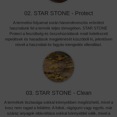
02. STAR STONE - Protect
A termelési folyamat során háromdimenziós erősítést
használunk fel a termék teljes tömegében. STAR STONE
Protect a feszültség és összehúzódások miatt keletkezett
repedések és hasadások megjelenését küszöböli ki, jelentősen
növeli a használati és fagyás-kiengedés ellenállást.
03. STAR STONE - Clean
A termékek tisztasága sokkal könnyebben megőrizhető, mivel a
kosz nem ragad a felületre. A foltok, rágógumi vagy egyéb, már
száraz anyagok eltávolítása sokkal könnyebbé válik, mivel a