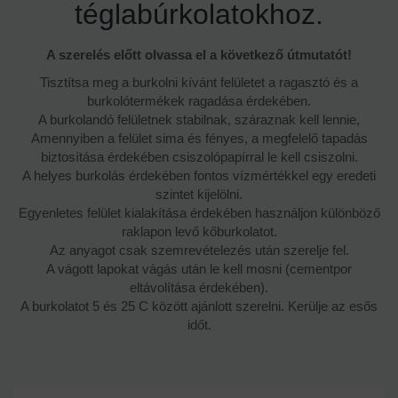
téglabúrkolatokhoz.
A szerelés előtt olvassa el a következő útmutatót!
Tisztítsa meg a burkolni kívánt felületet a ragasztó és a
burkolótermékek ragadása érdekében.
A burkolandó felületnek stabilnak, száraznak kell lennie,
Amennyiben a felület sima és fényes, a megfelelő tapadás
biztosítása érdekében csiszolópapírral le kell csiszolni.
A helyes burkolás érdekében fontos vízmértékkel egy eredeti
szintet kijelölni.
Egyenletes felület kialakítása érdekében használjon különböző
raklapon levő kőburkolatot.
Az anyagot csak szemrevételezés után szerelje fel.
A vágott lapokat vágás után le kell mosni (cementpor
eltávolítása érdekében).
A burkolatot 5 és 25 C között ajánlott szerelni. Kerülje az esős
időt.