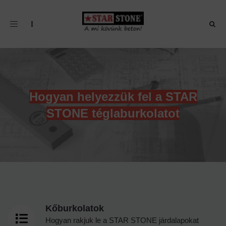
Toggle navigation
Hogyan helyezzük fel a STAR
STONE téglaburkolatot
Kőburkolatok
Hogyan rakjuk le a STAR STONE járdalapokat