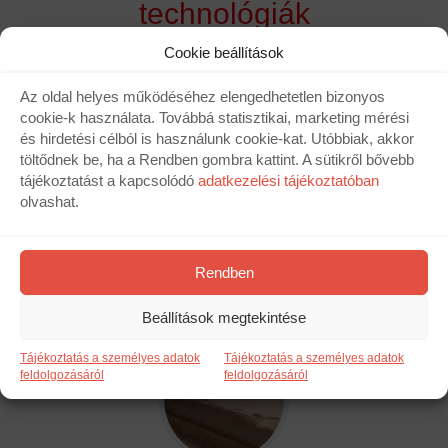
technológiák
Cookie beállítások
Az oldal helyes működéséhez elengedhetetlen bizonyos
cookie-k használata. Továbbá statisztikai, marketing mérési
és hirdetési célból is használunk cookie-kat. Utóbbiak, akkor
töltődnek be, ha a Rendben gombra kattint. A sütikről bővebb
tájékoztatást a kapcsolódó
adatkezelési tájékoztatóban
olvashat.
01. STAR STONE - Power
A legjobb adalékanyagok termelési folyamatában való
felhasználásnak köszönhetően a termékeink utánozhatatlan
Rendben
ellenállását biztosítja, ezáltal kitűnő ellenállású és tartós
termékeket hozhatunk létre
Beállítások megtekintése
Tájékoztatás a személyes adatok
Tájékoztatás a személyes adatok
feldolgozásáról
feldolgozásáról