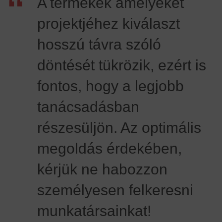
“
A termékek amelyeket
projektjéhez kiválaszt
hosszú távra szóló
döntését tükrözik, ezért is
fontos, hogy a legjobb
tanácsadásban
részesüljön. Az optimális
megoldás érdekében,
kérjük ne habozzon
személyesen felkeresni
munkatársainkat!