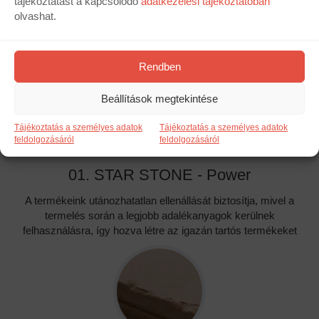
tájékoztatást a kapcsolódó
adatkezelési tájékoztatóban
olvashat.
Rendben
Beállítások megtekintése
Tájékoztatás a személyes adatok
Tájékoztatás a személyes adatok
feldolgozásáról
feldolgozásáról
01. STAR STONE - Power
A termékeink utánozhatatlan ellenállását biztosítja, mivel a
termelés során a legjobb adalékanyagok kerülnek
felhasználásra, így hozva létre az igazán tartós termékeket