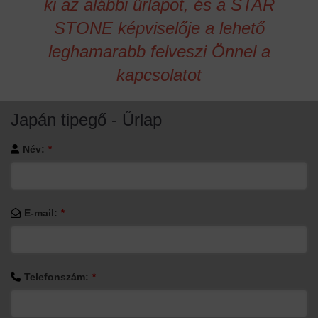
ki az alábbi űrlapot, és a STAR
STONE képviselője a lehető
leghamarabb felveszi Önnel a
kapcsolatot
Japán tipegő - Űrlap
Név:
*
E-mail:
*
Telefonszám:
*