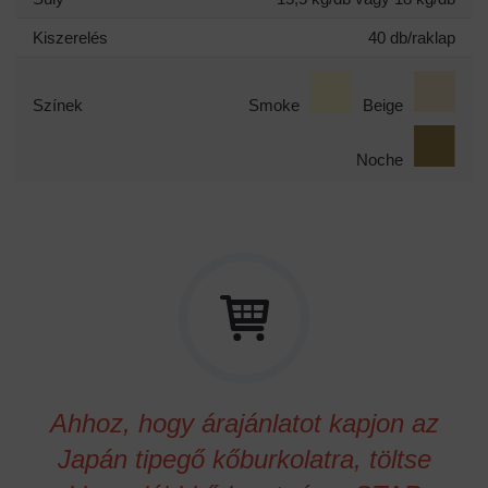
Kiszerelés
40 db/raklap
Színek
Smoke
Beige
Noche
Ahhoz, hogy árajánlatot kapjon az
Japán tipegő kőburkolatra, töltse