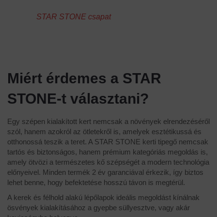
STAR STONE csapat
Miért érdemes a STAR
STONE-t választani?
Egy szépen kialakított kert nemcsak a növények elrendezéséről
szól, hanem azokról az ötletekről is, amelyek esztétikussá és
otthonossá teszik a teret. A STAR STONE kerti tipegő nemcsak
tartós és biztonságos, hanem prémium kategóriás megoldás is,
amely ötvözi a természetes kő szépségét a modern technológia
előnyeivel. Minden termék 2 év garanciával érkezik, így biztos
lehet benne, hogy befektetése hosszú távon is megtérül.
A kerek és félhold alakú lépőlapok ideális megoldást kínálnak
ösvények kialakításához a gyepbe süllyesztve, vagy akár
kavicságyba helyezve.