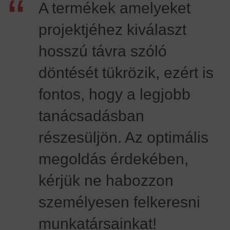
“
A termékek amelyeket
projektjéhez kiválaszt
hosszú távra szóló
döntését tükrözik, ezért is
fontos, hogy a legjobb
tanácsadásban
részesüljön. Az optimális
megoldás érdekében,
kérjük ne habozzon
személyesen felkeresni
munkatársainkat!