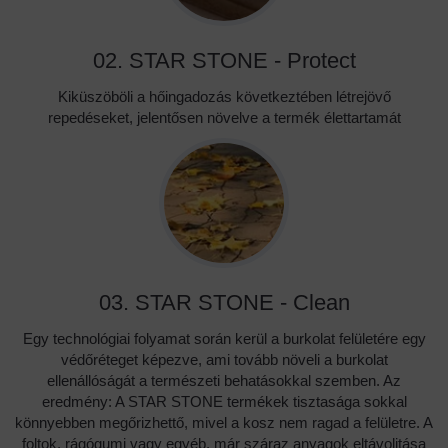
02. STAR STONE - Protect
Kiküszöböli a hőingadozás következtében létrejövő
repedéseket, jelentősen növelve a termék élettartamát
03. STAR STONE - Clean
Egy technológiai folyamat során kerül a burkolat felületére egy
védőréteget képezve, ami tovább növeli a burkolat
ellenállóságát a természeti behatásokkal szemben. Az
eredmény: A STAR STONE termékek tisztasága sokkal
könnyebben megőrizhettő, mivel a kosz nem ragad a felületre. A
foltok, rágógumi vagy egyéb, már száraz anyagok eltávolitása