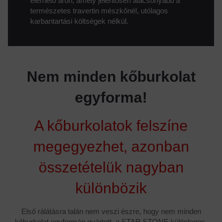
természetes travertin mészkőnél, utólagos
karbantartási költségek nélkül.
Nem minden kőburkolat
egyforma!
A kőburkolatok felszíne
megegyezhet, azonban
összetételük nagyban
különbözik
Első rálátásra talán nem veszi észre, hogy nem minden
kőburkolat egyformán gyártott, a STAR STONE különleges.