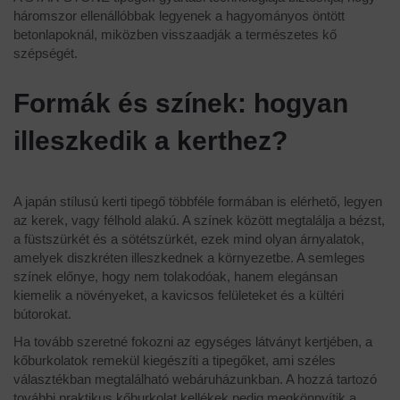
háromszor ellenállóbbak legyenek a hagyományos öntött
betonlapoknál, miközben visszaadják a természetes kő
szépségét.
Formák és színek: hogyan
illeszkedik a kerthez?
A japán stílusú kerti tipegő többféle formában is elérhető, legyen
az kerek, vagy félhold alakú. A színek között megtalálja a bézst,
a füstszürkét és a sötétszürkét, ezek mind olyan árnyalatok,
amelyek diszkréten illeszkednek a környezetbe. A semleges
színek előnye, hogy nem tolakodóak, hanem elegánsan
kiemelik a növényeket, a kavicsos felületeket és a kültéri
bútorokat.
Ha tovább szeretné fokozni az egységes látványt kertjében, a
kőburkolatok remekül kiegészíti a tipegőket, ami széles
választékban megtalálható webáruházunkban. A hozzá tartozó
további praktikus kőburkolat kellékek pedig megkönnyítik a