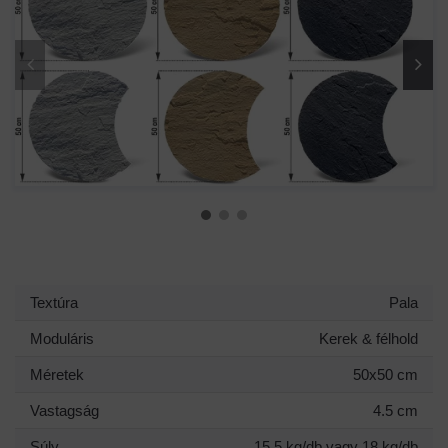
Textúra
Pala
Moduláris
Kerek & félhold
Méretek
50x50 cm
Vastagság
4.5 cm
Súly
15,5 kg/db vagy 18 kg/db