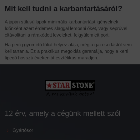
Mit kell tudni a karbantartásáról?
A japán stílusú lapok minimális karbantartást igényelnek.
Időnként azért érdemes slaggal lemosni őket, vagy seprűvel
eltávolítani a rárakódott leveleket, felgyülemlett port.
Ha pedig gyomirtó fóliát helyez alája, még a gazosodástól sem
kell tartania. Ez a praktikus megoldás garantálja, hogy a kerti
tipegő hosszú éveken át esztétikus maradjon.
12 érv, amely a cégünk mellett szól
Gyártósor
Ingyenes felmérés