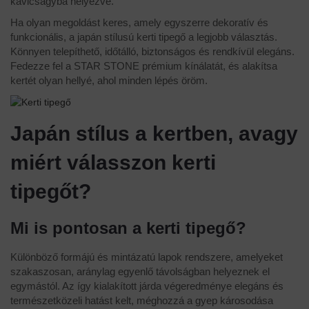
Ha olyan megoldást keres, amely egyszerre dekoratív és
funkcionális, a japán stílusú kerti tipegő a legjobb választás.
Könnyen telepíthető, időtálló, biztonságos és rendkívül elegáns.
Fedezze fel a STAR STONE prémium kínálatát, és alakítsa
kertét olyan hellyé, ahol minden lépés öröm.
Japán stílus a kertben, avagy
miért válasszon kerti
tipegőt?
Mi is pontosan a kerti tipegő?
Különböző formájú és mintázatú lapok rendszere, amelyeket
szakaszosan, aránylag egyenlő távolságban helyeznek el
egymástól. Az így kialakított járda végeredménye elegáns és
természetközeli hatást kelt, méghozzá a gyep károsodása