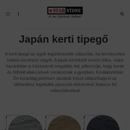
Toggle navigation
Japán kerti tipegő
A kerti tipegő az egyik legízlésesebb választás, ha természetes
hatású ösvényre vágyik. A japán kertekből ismert stílus, mára
hazánkban is közkedvelt megoldás lett, jellemzője, hogy kerek
és félhold alakú kövek sorakoznak a gyepben. Kínálatunkban
Ön kizárólag prémium darabok közül választhatja ki az
otthonához leginkább passzoló térköveket: fedezze fel
választékunkat!