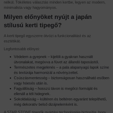
nélkül. Tökéletes választás minden kertbe, legyen az modern,
minimalista vagy hagyományos.
Milyen előnyöket nyújt a japán
stílusú kerti tipegő?
A kerti tipegő egyszerre ötvözi a funkcionalitást és az
esztétikát.
Legfontosabb előnyei:
Védelem a gyepnek – kijelöli a gyakran használt
útvonalakat, megóvva a füvet az állandó taposástól.
Természetes megjelenés – a pala alapanyagú lapok színe
és textúrája harmonizál a növényzettel.
Csúszásmentesség – biztonságosan használható esőben
vagy hóesés után is.
Fagyállóság – hosszú távon is megőrzi formáját és
ellenáll a téli hidegnek.
Sokoldalúság – kültéren és beltéren egyaránt telepíthető,
még dekoratív belső dizájnelemként is.
A STAR STONE tipegők gyártási technológiája biztosítja, hogy