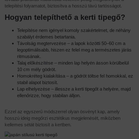
telepítési folyamatot, biztosítva a hosszú távú tartósságot.
Hogyan telepíthető a kerti tipegő?
Telepítése nem igényel komoly szakértelmet, de néhány
szabályt érdemes betartania.
Távolság megtervezése – a lapok közötti 50–60 cm a
legoptimálisabb, hiszen ez felel meg a természetes járás
ritmusának.
Talaj előkészítése – minden lap helyén ásson körülbelül
10 cm mély gödröt.
Homokréteg kialakítása – a gödröt töltse fel homokkal, ez
stabil alapot biztosít.
Lap elhelyezése – illessze a kerti tipegőt a helyére, majd
ellenőrizze, hogy stabilan álljon.
Ezzel az egyszerű módszerrel olyan ösvényt kap, amely
hosszú ideig megőrzi esztétikus megjelenését, miközben
kellemes sétát biztosít a kertben.