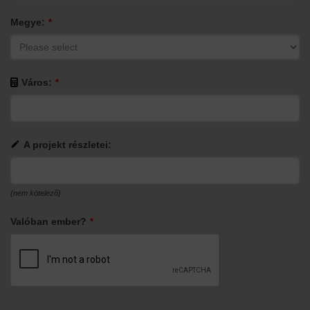
Megye:
*
Város:
*
A projekt részletei:
(nem kötelező)
Valóban ember?
*