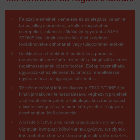
Falazati elemeinek kiemelése és az elegáns, valamint
tartós jelleg eléréséhez, a kültéri kaspókat és
cserepeket, valamint szökőkútját egyaránt a STAR
STONE által kínált kiegészítők által szépítheti,
továbbnövelve otthonának vagy tulajdonának értékét.
Csökkentse a befektetett munkát és a párosítási
megoldások keresésére szánt időt a kiegészítő elemek
rugalmasságának köszönhetően. Eképp használhatja
ugyanazokat az elemeket különböző rendeltetéssel,
egyben elérve az egységes küllemet is.
Töltsön minőségi időt és élvezze a STAR STONE által
kínált járdakövek felhasználásával véghezvitt projektek
által kínált élményeket, a különleges készremunkálást,
a kivételességet és a minden környezetbe illő igazán
összhangban lévő eleganciát.
A STAR STONE által kínált kőburkolatok színes és
vízhatlan kompozit kőböl vannak gyártva, amelynek
köszönhetően hosszú ideig megtartják küllemüket és