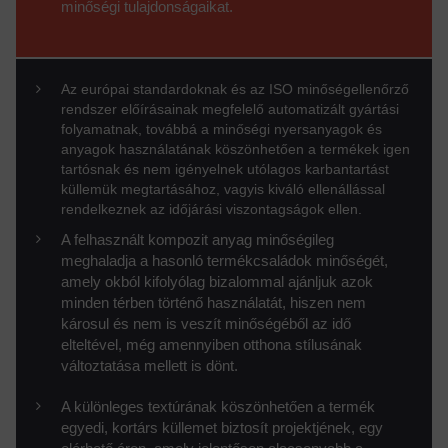
minőségi tulajdonságaikat.
Az európai standardoknak és az ISO minőségellenőrző
rendszer előírásainak megfelelő automatizált gyártási
folyamatnak, továbbá a minőségi nyersanyagok és
anyagok használatának köszönhetően a termékek igen
tartósnak és nem igényelnek utólagos karbantartást
küllemük megtartásához, vagyis kiváló ellenállással
rendelkeznek az időjárási viszontagságok ellen.
A felhasznált kompozit anyag minőségileg
meghaladja a hasonló termékcsaládok minőségét,
amely okból kifolyólag bizalommal ajánljuk azok
minden térben történő használatát, hiszen nem
károsul és nem is veszít minőségéből az idő
elteltével, még amennyiben otthona stílusának
változtatása mellett is dönt.
A különleges textúrának köszönhetően a termék
egyedi, kortárs küllemet biztosít projektjének, egy
elérhető áron, amely jelentősen alacsonyabb a