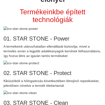
blank
Termékeinkbe épített
technológiák
01. STAR STONE - Power
A termékeink utánozhatatlan ellenállását biztosítja, mivel a
termelés során a legjobb adalékanyagok kerülnek felhasználásra,
így hozva létre az igazán tartós termékeket
02. STAR STONE - Protect
Kiküszöböli a hőingadozás következtében létrejövő repedéseket,
jelentősen növelve a termék élettartamát
03. STAR STONE - Clean