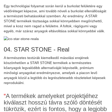
Egy technológiai folyamat során kerül a burkolat felületére egy
védőréteget képezve, ami tovább növeli a burkolat ellenállóságát
a természeti behatásokkal szemben. Az eredmény: A STAR
STONE termékek tisztasága sokkal könnyebben megőrizhettő,
mivel a kosz nem ragad a felületre. A foltok, rágógumi vagy
egyéb, már száraz anyagok eltávolitása sokkal könnyebbé válik.
04. STAR STONE - Real
A természetes textúrák kiemelkedő másolási erejének
köszönhetően a STAR STONE termékek a természetes
kőanyagok legvalódibb alternatíváját képviselik, prémium
minőségi anyagokat eredményezve, amelyek a piacon levő
anyagok közül a legtöbb és legrészletesebb részleteket képesek
reprodukálni.
“
A termékek amelyeket projektjéhez
kiválaszt hosszú távra szóló döntését
tükrözik, ezért is fontos, hogy a legjobb