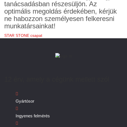
tanácsadásban részesüljön. Az
optimális megoldás érdekében, kérjük
ne habozzon személyesen felkeresni
munkatársainkat!
STAR STONE csapat
12 érv, amely a cégünk mellett szól
Gyártósor
Ingyenes felmérés