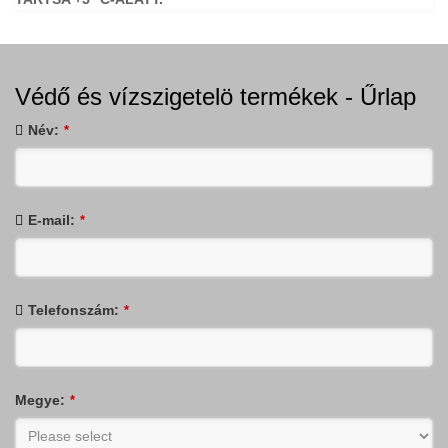
Védő és vízszigetelö termékek - Űrlap
Név:
*
E-mail:
*
Telefonszám:
*
Megye:
*