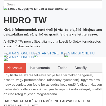
HIDRO TW
Kiváló foltmentesítő, rendkívül jó víz- és olajálló, kifejezetten
Toggle
csiszolatlan márvány, kő és gránit felületekre lett tervezve.
A HIDRO TW nem változtatja meg a kezelt felületek természetes
színét. Vízbázisú termék.
Használat
Karbantartás
Fedés
Veszély
Egy tiszta és száraz felületre vigye fel a terméket hengerrel,
ecsettel vagy permetezéssel (alacsony nyomáson), ügyelve arra,
hogy egyenletesen fedje be az egész kezelendő felületet. Nagyon
nedvszívó felületek esetén vigyen fel egy második réteget, mielőtt
az első réteg teljesen megszáradna.
HASZNÁLATRA KÉSZ TERMÉK. NE FAGYASSZA LE. NE
TARTSA +5° C-ALATT.