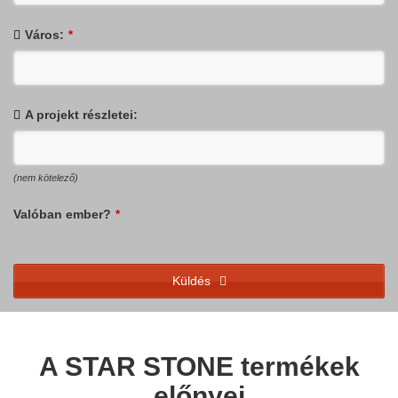
Város:
*
A projekt részletei:
(nem kötelező)
Valóban ember?
*
Küldés
This
field
should
A STAR STONE termékek
be
előnyei
left