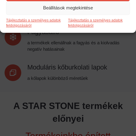
semmilyen különleges karbantartást
Beállítások megtekintése
Tájékoztatás a személyes adatok
Tájékoztatás a személyes adatok
Fagyásálló
feldolgozásáról
feldolgozásáról
a termékek ellenállnak a fagyás és a kiolvadás
negatív hatásainak
Moduláris kőburkolati lapok
a kőlapok különböző méretűek
A STAR STONE termékek
előnyei
Termékeinkbe épített