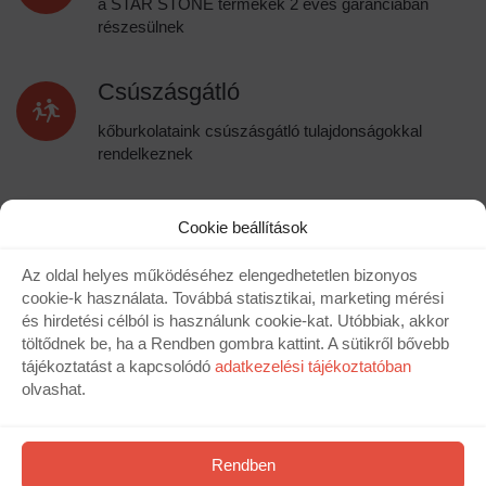
Csúszásgátló
kőburkolataink csúszásgátló tulajdonságokkal
rendelkeznek
Autós forgalom
Cookie beállítások
a betonalapra ragasztóval rögzített kőburkolat
megbírja a 3,5 tonnás autók közlekedését
Az oldal helyes működéséhez elengedhetetlen bizonyos
cookie-k használata. Továbbá statisztikai, marketing mérési
Kültér / Beltér
és hirdetési célból is használunk cookie-kat. Utóbbiak, akkor
töltődnek be, ha a Rendben gombra kattint. A sütikről bővebb
a kőburkolat akár kültéri, akár beltéri
tájékoztatást a kapcsolódó
adatkezelési tájékoztatóban
környezetben is alkalmazható
olvashat.
Könnyedén tisztítható
Rendben
a STAR STONE termékek nem igényelnek