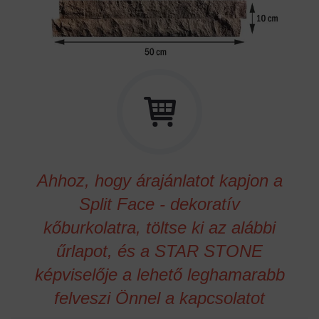
Ahhoz, hogy árajánlatot kapjon a
Split Face - dekoratív
kőburkolatra, töltse ki az alábbi
űrlapot, és a STAR STONE
képviselője a lehető leghamarabb
felveszi Önnel a kapcsolatot
Textúra
Travertin Split Face