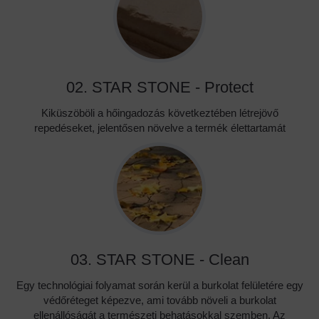
02. STAR STONE - Protect
Kiküszöböli a hőingadozás következtében létrejövő
repedéseket, jelentősen növelve a termék élettartamát
03. STAR STONE - Clean
Egy technológiai folyamat során kerül a burkolat felületére egy
védőréteget képezve, ami tovább növeli a burkolat
ellenállóságát a természeti behatásokkal szemben. Az
eredmény: A STAR STONE termékek tisztasága sokkal