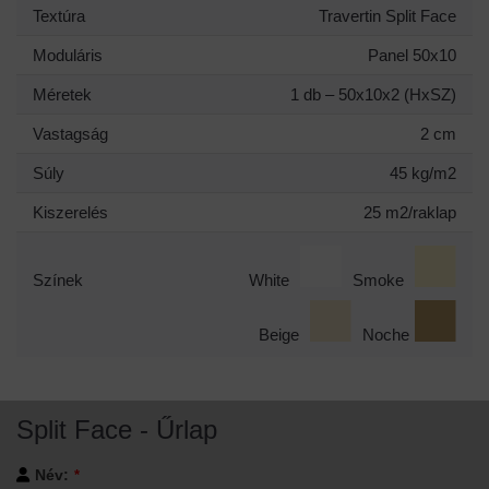
Moduláris
Panel 50x10
Méretek
1 db – 50x10x2 (HxSZ)
Vastagság
2 cm
Súly
45 kg/m2
Kiszerelés
25 m2/raklap
Színek
White
Smoke
Beige
Noche
Split Face - Űrlap
Név:
*