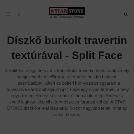
Toggle navigation
Díszkő burkolt travertin
textúrával - Split Face
A Split Face egy dekoratív kőburkolat travertin textúrával, amely
megjelenésben felülmúlja a természetes kő hatását.
Használatával kültéri és beltéri környezetét egyaránt a
művészivé varázsolhatja. A Split Face egy olyan termék, amely
egyedi megjelenést kölcsönöz otthonának, megjelenése a
lehető legközelebb áll a természetes faragott kőhöz. A STAR
STONE díszkő ellenállása akár 3-szor nagyobb lehet, mint az
öntött betoné.