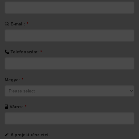
E-mail:
*
Telefonszám:
*
Megye:
*
Város:
*
A projekt részletei: