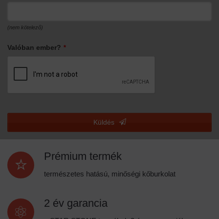
(nem kötelező)
Valóban ember?
*
Küldés
This
field
Prémium termék
should
be
természetes hatású, minőségi kőburkolat
left
blank
2 év garancia
a STAR STONE termékek 2 éves garanciában
részesülnek