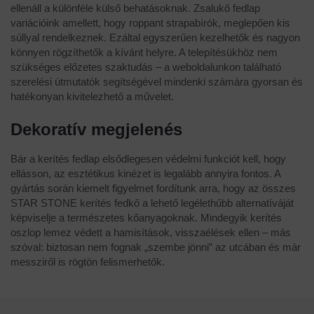
ellenáll a különféle külső behatásoknak. Zsalukő fedlap
variációink amellett, hogy roppant strapabírók, meglepően kis
súllyal rendelkeznek. Ezáltal egyszerűen kezelhetők és nagyon
könnyen rögzíthetők a kívánt helyre. A telepítésükhöz nem
szükséges előzetes szaktudás – a weboldalunkon található
szerelési útmutatók segítségével mindenki számára gyorsan és
hatékonyan kivitelezhető a művelet.
Dekoratív megjelenés
Bár a kerítés fedlap elsődlegesen védelmi funkciót kell, hogy
ellásson, az esztétikus kinézet is legalább annyira fontos. A
gyártás során kiemelt figyelmet fordítunk arra, hogy az összes
STAR STONE kerítés fedkő a lehető legélethűbb alternatíváját
képviselje a természetes kőanyagoknak. Mindegyik kerítés
oszlop lemez védett a hamisítások, visszaélések ellen – más
szóval: biztosan nem fognak „szembe jönni” az utcában és már
messziről is rögtön felismerhetők.