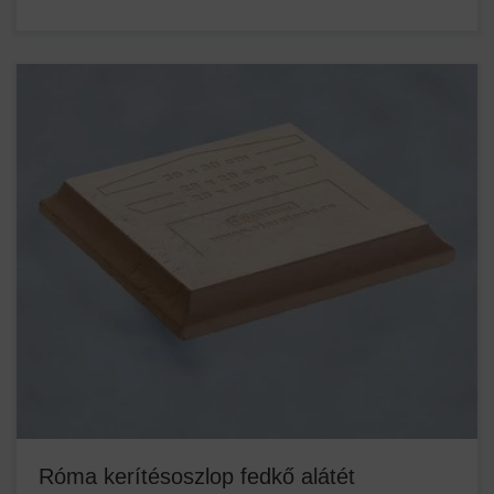
Róma kerítésoszlop fedkő alátét