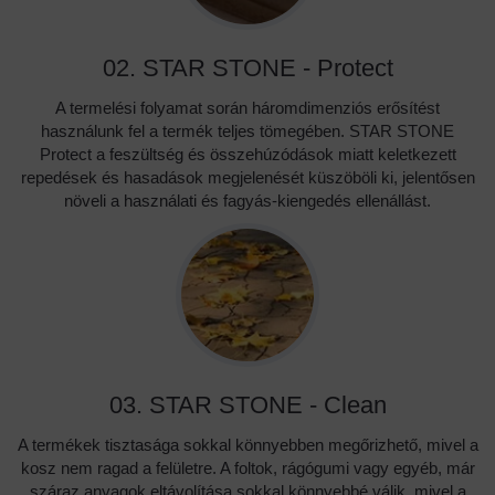
02. STAR STONE - Protect
A termelési folyamat során háromdimenziós erősítést
használunk fel a termék teljes tömegében. STAR STONE
Protect a feszültség és összehúzódások miatt keletkezett
repedések és hasadások megjelenését küszöböli ki, jelentősen
növeli a használati és fagyás-kiengedés ellenállást.
03. STAR STONE - Clean
A termékek tisztasága sokkal könnyebben megőrizhető, mivel a
kosz nem ragad a felületre. A foltok, rágógumi vagy egyéb, már
száraz anyagok eltávolítása sokkal könnyebbé válik, mivel a