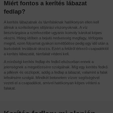
Miért fontos a kerítés lábazat
fedlap?
A kerítés lábazatnak és támfalaknak hatékonyan ellen kell
állniuk a szélsőséges időjárási viszonyoknak. A víz
beszivárgása a szerkezetbe ugyanis komoly károkat képes
okozni. Hideg időben a bejutó nedvesség megfagy, térfogata
megnő, ezen folyamat gyakori ismétlődése pedig egy idő után a
burkolatok leválását okozza. Ezért a felülről érkező csapadéktól
a kerítés lábazatát, támfalait védeni kell.
A minőségi kerítés fedlap és fedkő elsősorban ennek a
jelenségnek a megelőzésére szolgálnak. Míg egy kerítés fedkő
a pillérek és oszlopok, addig a fedlap a lábazat, valamint a falak
lefedésére szolgál. Mindkét betonelem vízorr segítségével
vezeti el a csapadékot, amivel hatékonyan képes védeni a
falakat.