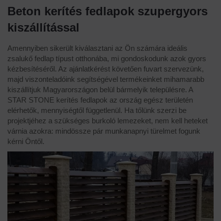
Beton kerítés fedlapok szupergyors
kiszállítással
Amennyiben sikerült kiválasztani az Ön számára ideális
zsalukő fedlap típust otthonába, mi gondoskodunk azok gyors
kézbesítéséről. Az ajánlatkérést követően fuvart szervezünk,
majd viszonteladóink segítségével termékeinket mihamarabb
kiszállítjuk Magyarországon belül bármelyik településre. A
STAR STONE kerítés fedlapok az ország egész területén
elérhetők, mennyiségtől függetlenül. Ha tőlünk szerzi be
projektjéhez a szükséges burkoló lemezeket, nem kell heteket
várnia azokra: mindössze pár munkanapnyi türelmet fogunk
kérni Öntől.