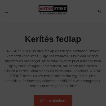
Toggle navigation
Kerítés fedlap
A STAR STONE kerítés fedlap különleges, vízhatlan, színes
kompozit kőből készül, így hosszútávon is kiválóan megőrzi
küllemét és minőségét. Az általunk gyártott pillér fedlapok nem
igényelnek utólagos karbantartást, miközben tökéletesen
ellátják a kerítés lábazatának és támfalainak védelmét. A STAR
STONE beton kerítés fedlap választéka egyszerre jelent
esztétikus és hatékony védelmet az időjárási viszontagságok
ellen: tekintse meg termékeinket!
Kérjen ajánlatot