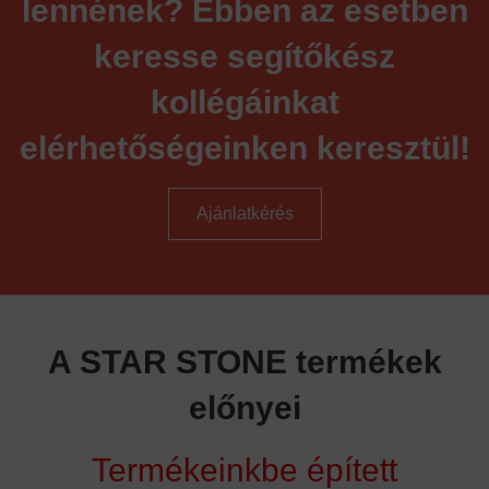
lennének? Ebben az esetben
keresse segítőkész
kollégáinkat
elérhetőségeinken keresztül!
Ajánlatkérés
A STAR STONE termékek
előnyei
Termékeinkbe épített