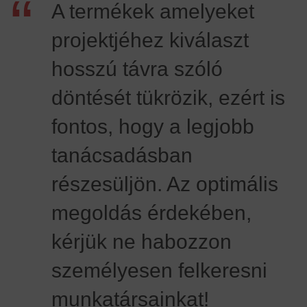
“
A termékek amelyeket
projektjéhez kiválaszt
hosszú távra szóló
döntését tükrözik, ezért is
fontos, hogy a legjobb
tanácsadásban
részesüljön. Az optimális
megoldás érdekében,
kérjük ne habozzon
személyesen felkeresni
munkatársainkat!