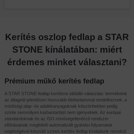
Kerítés oszlop fedlap a STAR
STONE kínálatában: miért
érdemes minket választani?
Prémium műkő kerítés fedlap
A STAR STONE fedlap kerítésre időtálló választás: termékeink
az átlagnál jelentősen hosszabb élettartammal rendelkeznek, a
minőségi alap- és adalékanyagoknak köszönhetően pedig
szinte semmilyen karbantartást nem igényelnek. Az európai
standardoknak és az ISO minőségellenőrző rendszer
előírásainak megfelelő automatizált gyártási folyamatok
segítségével készülő színes kerítés fedlap kínálatunk remekül