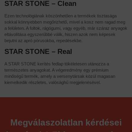
STAR STONE – Clean
Ezen technológiának köszönhetően a termékek tisztasága
sokkal könnyebben megőrizhető, mivel a kosz nem ragad meg
a felületen. A foltok, rágógumi, vagy egyéb, már száraz anyagok
eltávolítása egyszerűbbé válik, hiszen azok nem képesek
bejutni az apró pórusokba, repedésekbe.
STAR STONE – Real
A STAR STONE kerítés fedlap tökéletesen utánozza a
természetes anyagokat. A végeredmény egy prémium
minőségű termék, amely a versenytársak közül magasan
kiemelkedik részletes, valósághű megjelenésével.
Megválaszolatlan kérdései