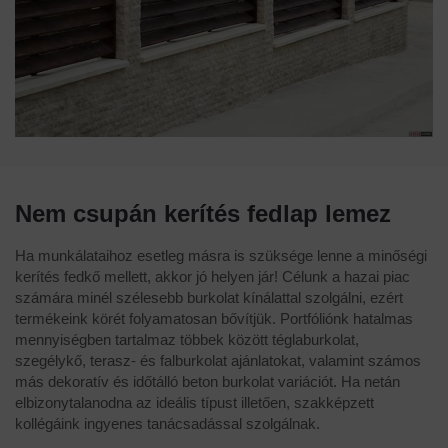
Nem csupán kerítés fedlap lemez
Ha munkálataihoz esetleg másra is szüksége lenne a minőségi
kerítés fedkő mellett, akkor jó helyen jár! Célunk a hazai piac
számára minél szélesebb burkolat kínálattal szolgálni, ezért
termékeink körét folyamatosan bővítjük. Portfóliónk hatalmas
mennyiségben tartalmaz többek között téglaburkolat,
szegélykő, terasz- és falburkolat ajánlatokat, valamint számos
más dekoratív és időtálló beton burkolat variációt. Ha netán
elbizonytalanodna az ideális típust illetően, szakképzett
kollégáink ingyenes tanácsadással szolgálnak.