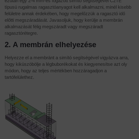
ezután egy 2-4 mm-es fogazott simító segítségével C2TE
típusú rugalmas ragasztóanyagot kell alkalmazni, minél kisebb
felületre annak érdekében, hogy megelőzzük a ragasztó idő
előtti megszáradását. Javasoljuk, hogy kerülje a membrán
alkalmazását félig megszáradt vagy megszáradt
ragasztórétegre.
2. A membrán elhelyezése
Helyezze el a membránt a simító segítségével vigyázva arra,
hogy kiküszöbölje a légbuborékokat és kiegyenesítse azt oly
módon, hogy az teljes mértékben hozzáragadjon a
tartófelülethez.