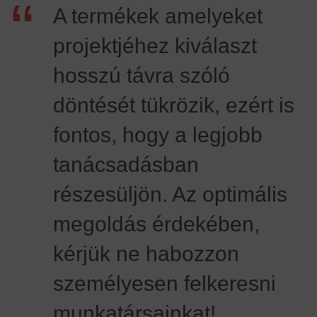
“
A termékek amelyeket
projektjéhez kiválaszt
hosszú távra szóló
döntését tükrözik, ezért is
fontos, hogy a legjobb
tanácsadásban
részesüljön. Az optimális
megoldás érdekében,
kérjük ne habozzon
személyesen felkeresni
munkatársainkat!