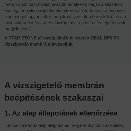
membránok használata javasolt, amelyek kizárják a falazaton
esetleg megjelenő repedéseken keresztül történő vízátengedés
lehetőségét, ugyanakkor megakadályozzák a termék felületén a
vízkiszivárgást és a mészkivirágzást, a penész és egyéb foltok
megjelenését.
A STAR STONE társaság által kifejlesztett DEAL DRY 80
vízszigetelő membránt javasoljuk.
A vízszigetelő membrán
beépítésének szakaszai
1. Az alap állapotának ellenőrzése
Ellenőrizni kell az alap állapotát és meg kell tisztítani a felületet,