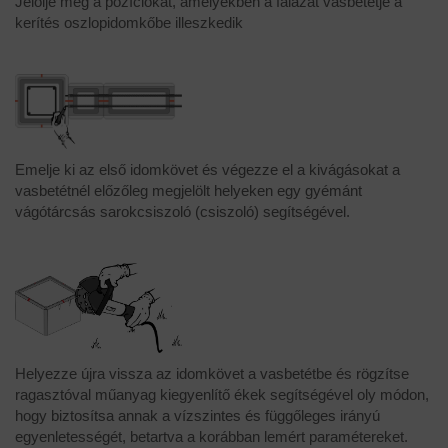
Jelölje meg a pozíciókat, amelyekben a falazat vasbetétje a
kerítés oszlopidomkőbe illeszkedik
Emelje ki az első idomkövet és végezze el a kivágásokat a
vasbetétnél előzőleg megjelölt helyeken egy gyémánt
vágótárcsás sarokcsiszoló (csiszoló) segítségével.
Helyezze újra vissza az idomkövet a vasbetétbe és rögzítse
ragasztóval műanyag kiegyenlítő ékek segítségével oly módon,
hogy biztosítsa annak a vízszintes és függőleges irányú
egyenletességét, betartva a korábban lemért paramétereket.