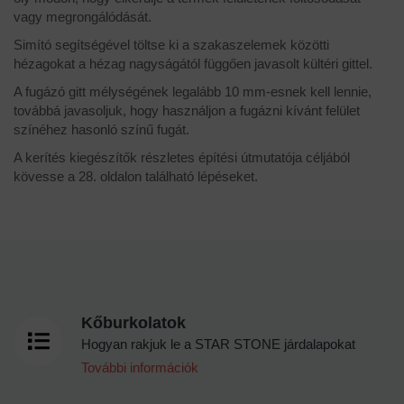
vagy megrongálódását.
Simító segítségével töltse ki a szakaszelemek közötti
hézagokat a hézag nagyságától függően javasolt kültéri gittel.
A fugázó gitt mélységének legalább 10 mm-esnek kell lennie,
továbbá javasoljuk, hogy használjon a fugázni kívánt felület
színéhez hasonló színű fugát.
A kerítés kiegészítők részletes építési útmutatója céljából
kövesse a 28. oldalon található lépéseket.
Kőburkolatok
Hogyan rakjuk le a STAR STONE járdalapokat
További információk