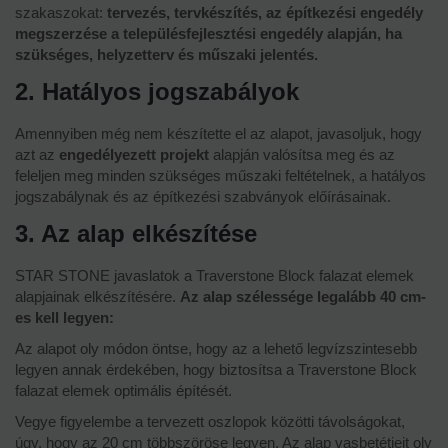
szakaszokat:
tervezés, tervkészítés, az építkezési engedély
megszerzése a településfejlesztési engedély alapján, ha
szükséges, helyzetterv és műszaki jelentés.
2. Hatályos jogszabályok
Amennyiben még nem készítette el az alapot, javasoljuk, hogy
azt az
engedélyezett projekt
alapján valósítsa meg és az
feleljen meg minden szükséges műszaki feltételnek, a hatályos
jogszabálynak és az építkezési szabványok előírásainak.
3. Az alap elkészítése
STAR STONE javaslatok a Traverstone Block falazat elemek
alapjainak elkészítésére.
Az alap szélessége legalább 40 cm-
es kell legyen:
Az alapot oly módon öntse, hogy az a lehető legvízszintesebb
legyen annak érdekében, hogy biztosítsa a Traverstone Block
falazat elemek optimális építését.
Vegye figyelembe a tervezett oszlopok közötti távolságokat,
úgy, hogy az 20 cm többszöröse legyen. Az alap vasbetétjeit oly