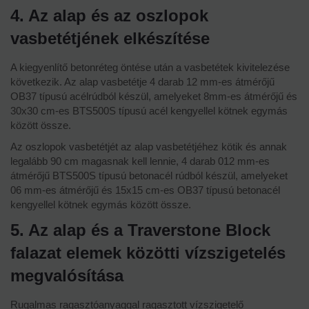
4. Az alap és az oszlopok
vasbetétjének elkészítése
A kiegyenlítő betonréteg öntése után a vasbetétek kivitelezése
következik. Az alap vasbetétje 4 darab 12 mm-es átmérőjű
OB37 típusú acélrúdból készül, amelyeket 8mm-es átmérőjű és
30x30 cm-es BTS500S típusú acél kengyellel kötnek egymás
között össze.
Az oszlopok vasbetétjét az alap vasbetétjéhez kötik és annak
legalább 90 cm magasnak kell lennie, 4 darab 012 mm-es
átmérőjű BTS500S típusú betonacél rúdból készül, amelyeket
06 mm-es átmérőjű és 15x15 cm-es OB37 típusú betonacél
kengyellel kötnek egymás között össze.
5. Az alap és a Traverstone Block
falazat elemek közötti vízszigetelés
megvalósítása
Rugalmas ragasztóanyaggal ragasztott vízszigetelő