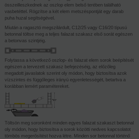
összeilleszkednek az oszlop elem belső terében található
vasbetéttel. Rögzítse a két elem metszéspontját egy darab
puha huzal segítségével.
Miután a ragasztó megszilárdult, C12/25 vagy C16/20 típusú
betonnal töltse meg a teljes falazat szakasz első sorát egészen
a betonvas szintjéig.
Folytassa a következő oszlop- és falazat elem sorok beépítését
egészen a tervezett szakasz befejezéséig, az előzőleg
megadott javaslatok szerint oly módon, hogy biztosítsa azok
vízszintes és függőleges irányú egyenletességét, betartva a
korábban lemért paramétereket.
Töltsön meg soronként minden egyes falazat szakaszt betonnal
oly módon, hogy biztosítsa a sorok közötti nedves kapcsolatot
tömbös megerősítést hozva létre. Minden sor betonnal történő