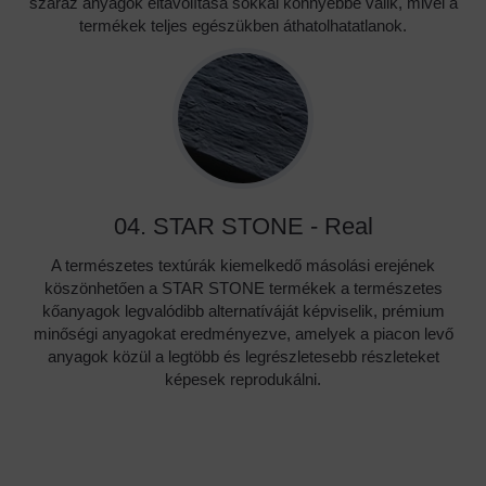
száraz anyagok eltávolítása sokkal könnyebbé válik, mivel a
termékek teljes egészükben áthatolhatatlanok.
04. STAR STONE - Real
A természetes textúrák kiemelkedő másolási erejének
köszönhetően a STAR STONE termékek a természetes
kőanyagok legvalódibb alternatíváját képviselik, prémium
minőségi anyagokat eredményezve, amelyek a piacon levő
anyagok közül a legtöbb és legrészletesebb részleteket
képesek reprodukálni.