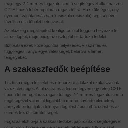
majd egy 2-4 mm-es fogazatú simító segítségével alkalmazzon
C2TE típusú fehér rugalmas ragasztót rá. Ha szükséges, egy
gyémánt vágótárcsás sarokcsiszoló (csiszoló) segítségével
távolítsa el a többlet betonvasat.
Az előzőleg megállapított konfigurációtól függően helyezze fel
az oszlopfőt, majd pedig az oszlopfőhöz tartozó fedelet.
Biztosítsa ezek középpontba helyezését, vízszintes és
függőleges irányú egyenletességét, betartva a lemért
tengelyeket.
A szakaszfedők beépítése
Tisztítsa meg a felületet és ellenőrizze a falazat szakaszainak
vízszintességét. A falazatra és a fedőre tegyen egy réteg C2TE
típusú fehér rugalmas ragasztót egy 2-4 mm-es fogazatú simító
segítségével valamint legalább 5 mm-es távtartó elemeket,
amelyek biztosítják a téli-nyári tágulást / összehúzódást és az
elemek közötti tömítettséget.
Fugázás előtt óvja a szakaszfedőket papírcsíkok segítségével
oly módon, hogy elkerülje a termék felületének foltosodását