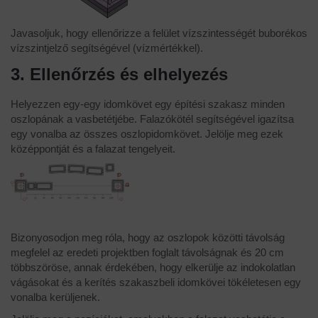
Javasoljuk, hogy ellenőrizze a felület vízszintességét buborékos
vízszintjelző segítségével (vízmértékkel).
3. Ellenőrzés és elhelyezés
Helyezzen egy-egy idomkövet egy építési szakasz minden
oszlopának a vasbetétjébe. Falazókötél segítségével igazítsa
egy vonalba az összes oszlopidomkövet. Jelölje meg ezek
középpontját és a falazat tengelyeit.
Bizonyosodjon meg róla, hogy az oszlopok közötti távolság
megfelel az eredeti projektben foglalt távolságnak és 20 cm
többszöröse, annak érdekében, hogy elkerülje az indokolatlan
vágásokat és a kerítés szakaszbeli idomkövei tökéletesen egy
vonalba kerüljenek.