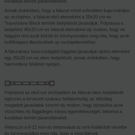
korábban lemért paramétereket.
Annak érdekében, hogy a falazat minél erősebben kapcsolódjon
az oszlophoz, a falazat első elemeként a 20x20 cm-es
Traverstone Block termék beépítését javasoljuk. Folytassa a
beépítést 40x20 cm-es falazat elemekkel oly módon, hogy ne
hagyjon rést azok között és bizonyosodjon meg róla, hogy azok
kellőképpen illeszkednek az oszlopelemekhez.
A falszakasz hosszúságától függően javasoljuk utolsó elemként
egy 20x20 cm-es elem beépítését, annak érdekében, hogy
harmonikus felületet nyerjen.
Folytassa az első sor oszlopelem és falazat elem beépítését
egészen a tervezett szakasz befejezéséig, az előzőleg
megadott javaslatok szerint oly módon, hogy biztosítsa azok
vízszintes és függőleges irányú egyenletességét, betartva a
korábban lemért paramétereket.
Helyezze a 8-12 mm-es betonvasat az erre kialakított vésetbe
és bizonyosodjon meg róla, hogy a végződések