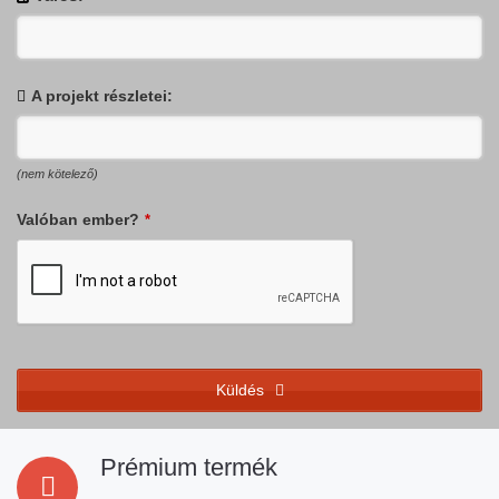
A projekt részletei:
(nem kötelező)
Valóban ember?
*
Küldés
This
field
Prémium termék
should