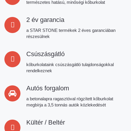
be
természetes hatású, minőségi kőburkolat
left
blank
2 év garancia
a STAR STONE termékek 2 éves garanciában
részesülnek
Csúszásgátló
kőburkolataink csúszásgátló tulajdonságokkal
rendelkeznek
Autós forgalom
a betonalapra ragasztóval rögzített kőburkolat
megbírja a 3,5 tonnás autók közlekedését
Kültér / Beltér