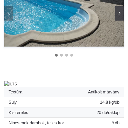
Textúra
Antikolt márvány
Súly
14,8 kg/db
Kiszerelés
20 db/raklap
Nincsenek darabok, teljes kör
9 db