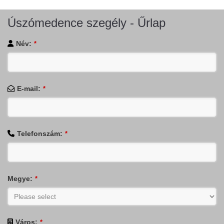
Úszómedence szegély - Űrlap
Név:
*
E-mail:
*
Telefonszám:
*
Megye:
*
Város:
*