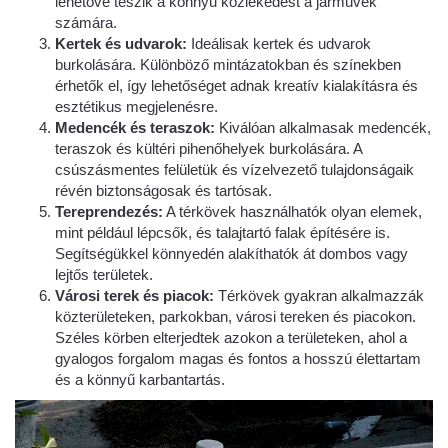
lehetővé teszik a könnyű közlekedést a járművek
számára.
Kertek és udvarok:
Ideálisak kertek és udvarok
burkolására. Különböző mintázatokban és színekben
érhetők el, így lehetőséget adnak kreatív kialakításra és
esztétikus megjelenésre.
Medencék és teraszok:
Kiválóan alkalmasak medencék,
teraszok és kültéri pihenőhelyek burkolására. A
csúszásmentes felületük és vízelvezető tulajdonságaik
révén biztonságosak és tartósak.
Tereprendezés:
A térkövek használhatók olyan elemek,
mint például lépcsők, és talajtartó falak építésére is.
Segítségükkel könnyedén alakíthatók át dombos vagy
lejtős területek.
Városi terek és piacok:
Térkövek gyakran alkalmazzák
közterületeken, parkokban, városi tereken és piacokon.
Széles körben elterjedtek azokon a területeken, ahol a
gyalogos forgalom magas és fontos a hosszú élettartam
és a könnyű karbantartás.