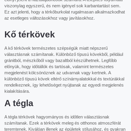
viszonylag egyszerű, és nem igényel sok karbantartást sem.
Ez azt jelenti, hogy a térkőburkolat rugalmasan alkalmazkodhat
az esetleges változásokhoz vagy javításokhoz.
Kő térkövek
A kő térkövek természetes szépségük miatt népszerű
választásnak számítanak. Különböző típusú kövekből, például
gránitból, mészkőből vagy bazaltból készülhetnek. Legfőbb
előnyük, hogy időtállók és tartósak, valamint természetes
megjelenést kölcsönöznek az udvarnak vagy kertnek. A
különböző típusú kövek eltérő színárnyalatokkal és textúrákkal
rendelkeznek, így lehetőséget nyújtanak az egyedi megjelenés
kialakítására.
A tégla
A tégla térkövek hagyományos és időtlen választásnak
számítanak. Ezek a térkövek meleg és otthonos atmoszférát
teremtenek. Kiválóan illenek az épületek stílusához, és gyakran