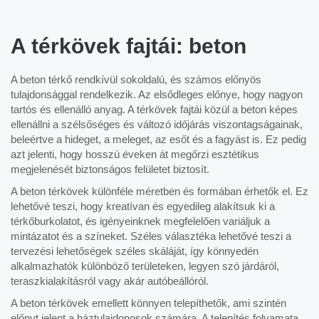
A térkövek fajtái: beton
A beton térkő rendkívül sokoldalú, és számos előnyös
tulajdonsággal rendelkezik. Az elsődleges előnye, hogy nagyon
tartós és ellenálló anyag. A térkövek fajtái közül a beton képes
ellenállni a szélsőséges és változó időjárás viszontagságainak,
beleértve a hideget, a meleget, az esőt és a fagyást is. Ez pedig
azt jelenti, hogy hosszú éveken át megőrzi esztétikus
megjelenését biztonságos felületet biztosít.
A beton térkövek különféle méretben és formában érhetők el. Ez
lehetővé teszi, hogy kreatívan és egyedileg alakítsuk ki a
térkőburkolatot, és igényeinknek megfelelően variáljuk a
mintázatot és a színeket. Széles választéka lehetővé teszi a
tervezési lehetőségek széles skáláját, így könnyedén
alkalmazhatók különböző területeken, legyen szó járdáról,
teraszkialakításról vagy akár autóbeállóról.
A beton térkövek emellett könnyen telepíthetők, ami szintén
előnyt jelent a háztulajdonosok számára. A telepítés folyamata