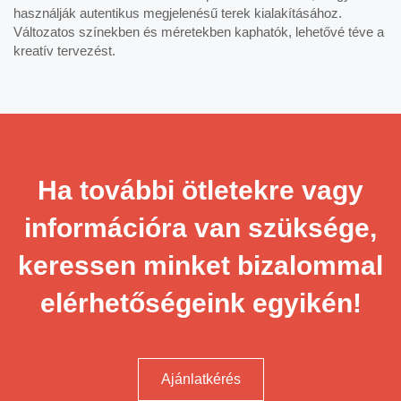
használják autentikus megjelenésű terek kialakításához.
Változatos színekben és méretekben kaphatók, lehetővé téve a
kreatív tervezést.
Ha további ötletekre vagy
információra van szüksége,
keressen minket bizalommal
elérhetőségeink egyikén!
Ajánlatkérés