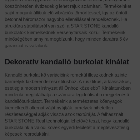
köszönhetően évtizedekig lehet rájuk számítani. Termékeinket
saját magunk állítjuk elő vibrációs tömörítéssel, így az öntött
betonnál háromszor nagyobb ellenállással rendelkeznek. Ha
struktúra stabilitásról van szó, a STAR STONE kandalló
burkolatok kiemelkednek versenytársaik közül. Termékeink
minőségében annyira megbízunk, hogy minden darabra 5 év
garanciát is vállalunk.
Dekoratív kandalló burkolat kínálat
Kandalló burkolat kő variációink remekül illeszkednek szinte
bármelyik lakberendezési stílushoz. A rusztikus, a klasszikus,
esetleg a modern irányzat áll Önhöz közelebb? Kínálatunkban
mindenki megtalálhatja a számára legideálisabb megjelenésű
kandallóburkolatot. Termékeink a természetes kőanyagok
kiemelkedő alternatíváját nyújtják, amelyek hihetetlen
részletességgel adják vissza azok textúráját. A felhasznált
STAR STONE Real technológia lehetővé teszi, hogy kandalló
burkolataink a valódi kövek egyedi felületét a megtévesztésig
képesek reprodukálni.