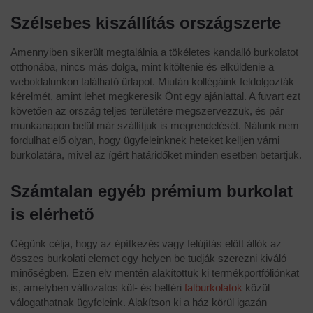
Szélsebes kiszállítás országszerte
Amennyiben sikerült megtalálnia a tökéletes kandalló burkolatot
otthonába, nincs más dolga, mint kitöltenie és elküldenie a
weboldalunkon található űrlapot. Miután kollégáink feldolgozták
kérelmét, amint lehet megkeresik Önt egy ajánlattal. A fuvart ezt
követően az ország teljes területére megszervezzük, és pár
munkanapon belül már szállítjuk is megrendelését. Nálunk nem
fordulhat elő olyan, hogy ügyfeleinknek heteket kelljen várni
burkolatára, mivel az ígért határidőket minden esetben betartjuk.
Számtalan egyéb prémium burkolat
is elérhető
Cégünk célja, hogy az építkezés vagy felújítás előtt állók az
összes burkolati elemet egy helyen be tudják szerezni kiváló
minőségben. Ezen elv mentén alakítottuk ki termékportfóliónkat
is, amelyben változatos kül- és beltéri
falburkolatok
közül
válogathatnak ügyfeleink. Alakítson ki a ház körül igazán