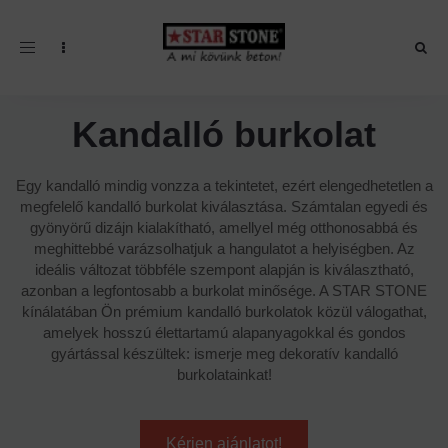
Toggle navigation
Kandalló burkolat
Egy kandalló mindig vonzza a tekintetet, ezért elengedhetetlen a
megfelelő kandalló burkolat kiválasztása. Számtalan egyedi és
gyönyörű dizájn kialakítható, amellyel még otthonosabbá és
meghittebbé varázsolhatjuk a hangulatot a helyiségben. Az
ideális változat többféle szempont alapján is kiválasztható,
azonban a legfontosabb a burkolat minősége. A STAR STONE
kínálatában Ön prémium kandalló burkolatok közül válogathat,
amelyek hosszú élettartamú alapanyagokkal és gondos
gyártással készültek: ismerje meg dekoratív kandalló
burkolatainkat!
Kérjen ajánlatot!