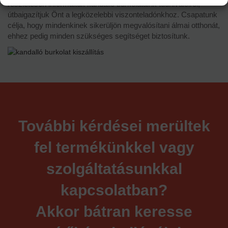
részletesen informáltuk kandalló burkolataink tudnivalóiról,
útbaigazítjuk Önt a legközelebbi viszonteladónkhoz. Csapatunk
célja, hogy mindenkinek sikerüljön megvalósítani álmai otthonát,
ehhez pedig minden szükséges segítséget biztosítunk.
További kérdései merültek
fel termékünkkel vagy
szolgáltatásunkkal
kapcsolatban?
Akkor bátran keresse