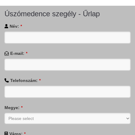
Úszómedence szegély - Űrlap
Név:
*
E-mail:
*
Telefonszám:
*
Megye:
*
Város:
*