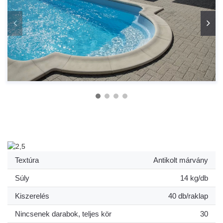
Textúra
Antikolt márvány
Súly
14 kg/db
Kiszerelés
40 db/raklap
Nincsenek darabok, teljes kör
30