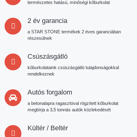
be
természetes hatású, minőségi kőburkolat
left
blank
2 év garancia
a STAR STONE termékek 2 éves garanciában
részesülnek
Csúszásgátló
kőburkolataink csúszásgátló tulajdonságokkal
rendelkeznek
Autós forgalom
a betonalapra ragasztóval rögzített kőburkolat
megbírja a 3,5 tonnás autók közlekedését
Kültér / Beltér