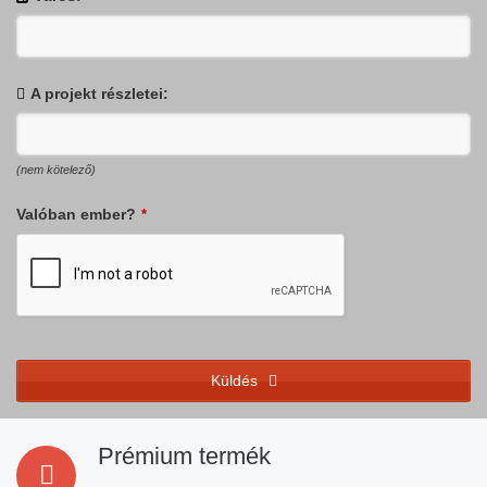
A projekt részletei:
(nem kötelező)
Valóban ember?
*
Küldés
This
field
Prémium termék
should