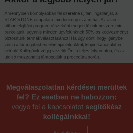
Amennyiben komolyabban fel szeretné újítani ingatlanját, a
STAR STONE csapatára mindenképp számíthat. Az állami
otthonfelújítási program részeként megéri tőlünk beszereznie
burkolatait, ugyanis minden ügyfelünknek 50%-os kedvezményt
biztosítunk termékválasztásához! Ha úgy dönt, hogy igénybe
veszi a támogatást és élne ajánlatunkkal, lépjen kapcsolatba
velünk! Kollégáink végig vezetik Önt a teljes folyamaton, és az
utolsó mozzanatig támogatják a procedúra során.
Megválaszolatlan kérdései merültek
fel? Ez esetben ne habozzon:
vegye fel a kapcsolatot
segítőkész
kollégáinkkal!
Ajánlatkérés