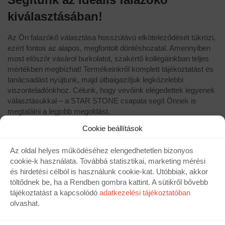
kiválasztásában!
Az Ön falazókő választása hosszútávú elköteleződését tükrözi,
ezért fontos az alapos, megfontolt döntéshozatal. Amennyiben
most először vásárol burkolatot, szakértő kollégáinkban teljes
mértékben megbízhat! Termékeinkről komplett tájékoztatást és
tanácsadást nyújtunk, majd útbaigazítjuk legközelebbi
viszonteladónkhoz. Célunk, hogy vevőink elégedettek legyenek
választásukkal – a STAR STONE csapata segít Önnek is
megtalálni a legjobb megoldást.
Cookie beállítások
Szupergyorsan kiszállítjuk falazókő
Az oldal helyes működéséhez elengedhetetlen bizonyos
rendelését
cookie-k használata. Továbbá statisztikai, marketing mérési
és hirdetési célból is használunk cookie-kat. Utóbbiak, akkor
Cégünk kifejezett gondot fordít ügyfeleink maximális
töltődnek be, ha a Rendben gombra kattint. A sütikről bővebb
elégedettségére. Ezért miután sikerült megtalálnia otthonába a
tájékoztatást a kapcsolódó
adatkezelési tájékoztatóban
tökéletes falazókő típust, mi gondoskodunk annak szélsebes
olvashat.
kiszállításáról. Ha tőlünk szerzi be anyagigényét, nem kell
hosszú heteket várnia a kiszállításra! Az ajánlatkérést követően