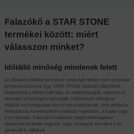
Falazókő a STAR STONE
termékei között: miért
válasszon minket?
Időtálló minőség mindenek felett
Az általunk előállított termékek minőségét illetően nem ismerünk
kompromisszumot. Egy STAR STONE falazókő átlag feletti
élettartamát a felhasznált alap- és adalékanyagok, valamint az
innovatív technológiák biztosítják. Hatékonyan ellenáll az
időjárás viszontagságai okozta károsodásoknak, mint például a
hőingadozás következtében kialakuló repedések, a kopás vagy
a színfakulás. Falazókő kínálatunk megbízhatóságában
olyannyira biztosak vagyunk, hogy mindegyik termékre 2 év
garanciát is vállalunk.