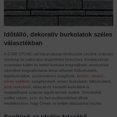
Időtálló, dekoratív burkolatok széles
választékban
A STAR STONE-nál folyamatosan törekszünk vevőink számára
minőségi és változatos áruportfóliót biztosítani. Kínálatunkban
számtalan kültéri és beltéri burkolat megtalálható, amelyekkel
sikerülhet megvalósítania álmai otthonát! Kőburkolatok,
téglaburkolatok, úszómedence szegélyek,
kerítés-, terasz-,
erkély kellékek
, szegélykövek, terasz burkolatok, falburkolatok,
járda burkolatok
, lábazati és kandalló burkolatok is
megtalálhatók számos egyéb termék mellett. Termékeink
széles méret-, szín- és formaválasztékban állnak
rendelkezésre, hogy Önnek ne kelljen áldozatokat hoznia.
Segítünk az ideális falazókő