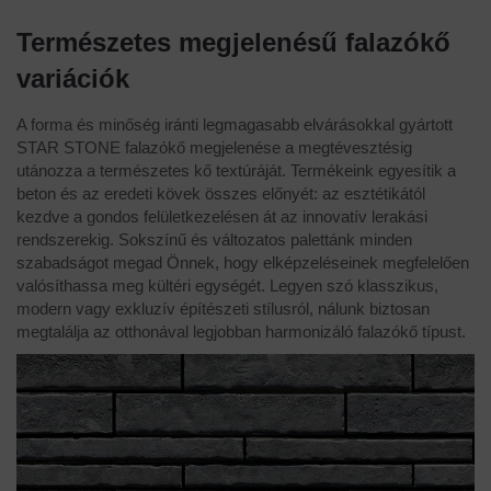
Természetes megjelenésű falazókő
variációk
A forma és minőség iránti legmagasabb elvárásokkal gyártott
STAR STONE falazókő megjelenése a megtévesztésig
utánozza a természetes kő textúráját. Termékeink egyesítik a
beton és az eredeti kövek összes előnyét: az esztétikától
kezdve a gondos felületkezelésen át az innovatív lerakási
rendszerekig. Sokszínű és változatos palettánk minden
szabadságot megad Önnek, hogy elképzeléseinek megfelelően
valósíthassa meg kültéri egységét. Legyen szó klasszikus,
modern vagy exkluzív építészeti stílusról, nálunk biztosan
megtalálja az otthonával legjobban harmonizáló falazókő típust.