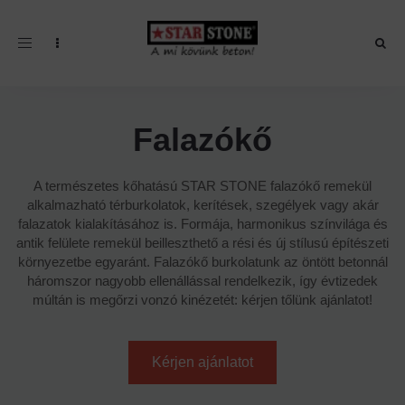
Toggle navigation
Falazókő
A természetes kőhatású STAR STONE falazókő remekül
alkalmazható térburkolatok, kerítések, szegélyek vagy akár
falazatok kialakításához is. Formája, harmonikus színvilága és
antik felülete remekül beilleszthető a rési és új stílusú építészeti
környezetbe egyaránt. Falazókő burkolatunk az öntött betonnál
háromszor nagyobb ellenállással rendelkezik, így évtizedek
múltán is megőrzi vonzó kinézetét: kérjen tőlünk ajánlatot!
Kérjen ajánlatot