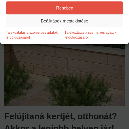
rögtön összeállítjuk burkolatrendelését, majd mihamarabb
leszervezzük a fuvart az ország bármelyik településére.
Rendben
Mindezen felül lehetőség van a több, mint 300 viszonteladóink
közül az Önhöz legközelebbitől is megrendelnie falazóköveit.
Beállítások megtekintése
Tájékoztatás a személyes adatok
Tájékoztatás a személyes adatok
feldolgozásáról
feldolgozásáról
Felújítaná kertjét, otthonát?
Akkor a legjobb helyen jár!