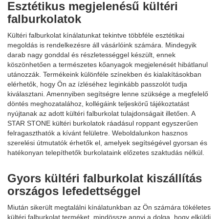
Esztétikus megjelenésű kültéri
falburkolatok
Kültéri falburkolat kínálatunkat tekintve többféle esztétikai
megoldás is rendelkezésre áll vásárlóink számára. Mindegyik
darab nagy gonddal és részletességgel készült, ennek
köszönhetően a természetes kőanyagok megjelenését hibátlanul
utánozzák. Termékeink különféle színekben és kialakításokban
elérhetők, hogy Ön az ízléséhez leginkább passzolót tudja
kiválasztani. Amennyiben segítségre lenne szüksége a megfelelő
döntés meghozatalához, kollégáink teljeskörű tájékoztatást
nyújtanak az adott kültéri falburkolat tulajdonságait illetően. A
STAR STONE kültéri burkolatok ráadásul roppant egyszerűen
felragaszthatók a kívánt felületre. Weboldalunkon hasznos
szerelési útmutatók érhetők el, amelyek segítségével gyorsan és
hatékonyan telepíthetők burkolataink előzetes szaktudás nélkül.
Gyors kültéri falburkolat kiszállítás
országos lefedettséggel
Miután sikerült megtalálni kínálatunkban az Ön számára tökéletes
kültéri falburkolat terméket, mindössze annyi a dolga, hogy elküldi