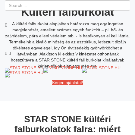
Kültéri falburkolat
A kültéri falburkolat alapjaiban határozza meg egy ingatlan
megjelenését, emellett számos egyéb funkciót – pl. hő- és
zajvédelem, pára elleni védelem stb. - is hatékonyan el kell látnia.
Toggle
Termékeink a kiváló minőség és az esztétikus, letisztult dizájn
tökéletes egyvelegei, így Ön évtizedekig gyönyörködhet a
látványban. Alakítson ki exkluzív kinézetet otthonának
hosszútávra a STAR STONE kültéri fali burkolat kínálatával:
kérjen tőlünk ajánlatot még ma!
Kérjen ajánlatot!
STAR STONE kültéri
falburkolatok falra: miért