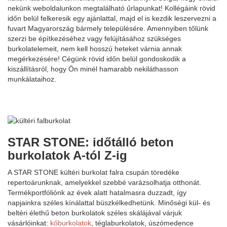
nekünk weboldalunkon megtalálható űrlapunkat! Kollégáink rövid
időn belül felkeresik egy ajánlattal, majd el is kezdik leszervezni a
fuvart Magyarország bármely településére. Amennyiben tőlünk
szerzi be építkezéséhez vagy felújításához szükséges
burkolatelemeit, nem kell hosszú heteket várnia annak
megérkezésére! Cégünk rövid időn belül gondoskodik a
kiszállításról, hogy Ön minél hamarabb nekiláthasson
munkálataihoz.
STAR STONE: időtálló beton
burkolatok A-tól Z-ig
A STAR STONE kültéri burkolat falra csupán töredéke
repertoárunknak, amelyekkel szebbé varázsolhatja otthonát.
Termékportfóliónk az évek alatt hatalmasra duzzadt, így
napjainkra széles kínálattal büszkélkedhetünk. Minőségi kül- és
beltéri élethű beton burkolatok széles skálájával várjuk
vásárlóinkat:
kőburkolatok
, téglaburkolatok, úszómedence