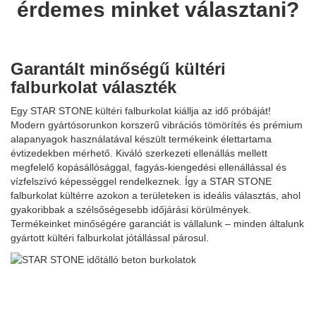
érdemes minket választani?
Garantált minőségű kültéri
falburkolat választék
Egy STAR STONE kültéri falburkolat kiállja az idő próbáját!
Modern gyártósorunkon korszerű vibrációs tömörítés és prémium
alapanyagok használatával készült termékeink élettartama
évtizedekben mérhető. Kiváló szerkezeti ellenállás mellett
megfelelő kopásállósággal, fagyás-kiengedési ellenállással és
vízfelszívó képességgel rendelkeznek. Így a STAR STONE
falburkolat kültérre azokon a területeken is ideális választás, ahol
gyakoribbak a szélsőségesebb időjárási körülmények.
Termékeinket minőségére garanciát is vállalunk – minden általunk
gyártott kültéri falburkolat jótállással párosul.