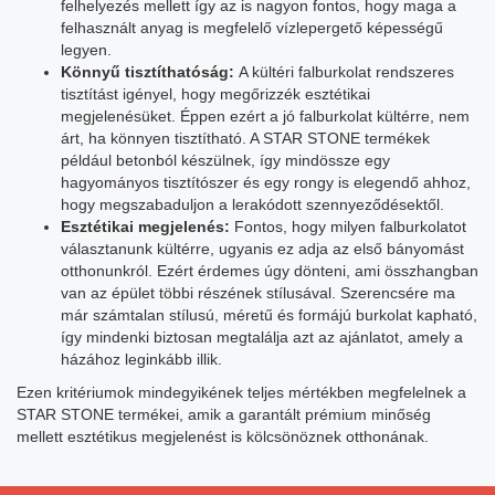
felhelyezés mellett így az is nagyon fontos, hogy maga a
felhasznált anyag is megfelelő vízlepergető képességű
legyen.
Könnyű tisztíthatóság:
A kültéri falburkolat rendszeres
tisztítást igényel, hogy megőrizzék esztétikai
megjelenésüket. Éppen ezért a jó falburkolat kültérre, nem
árt, ha könnyen tisztítható. A STAR STONE termékek
például betonból készülnek, így mindössze egy
hagyományos tisztítószer és egy rongy is elegendő ahhoz,
hogy megszabaduljon a lerakódott szennyeződésektől.
Esztétikai megjelenés:
Fontos, hogy milyen falburkolatot
választanunk kültérre, ugyanis ez adja az első bányomást
otthonunkról. Ezért érdemes úgy dönteni, ami összhangban
van az épület többi részének stílusával. Szerencsére ma
már számtalan stílusú, méretű és formájú burkolat kapható,
így mindenki biztosan megtalálja azt az ajánlatot, amely a
házához leginkább illik.
Ezen kritériumok mindegyikének teljes mértékben megfelelnek a
STAR STONE termékei, amik a garantált prémium minőség
mellett esztétikus megjelenést is kölcsönöznek otthonának.