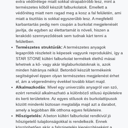
extra védőrétege miatt sokkal strapabíróbb lesz, mint a
természetes kőből készült falburkolatok. Emellett a
védőréteg miatt nem ragad meg a kosz a fal felületén, ami
miatt a tisztítás is sokkal egyszerűbb lesz. A megfelelő
karbantartás pedig nem csupán a burkolat megjelenését
javítja, de egyben az élettartamát is növeli, hiszen a
lerakódó szennyeződések sem tudnak kárt tenni a
felületben.
Természetes struktúrák:
A természetes anyagok
legapróbb részleteit is képesek vagyunk reprodukálni, így a
STAR STONE kültéri falburkolat termékek élethű másai
lehetnek a kő- vagy akár téglaburkolatoknak is, azok
minden hátránya nélkül. Betonból készült termékeink
segítségével éppen olyan természetes megjelenést érhet
el, ám a végeredmény évekkel tovább kitart majd.
Alkalmazkodás
: Mivel egy univerzális anyagról van szó,
ezért remekül alkalmazható a különböző stílusú épületekre
és kerti területekre. Az egyes stílusok és burkolattípusok
között mindenki biztosan megtalálja majd azt a darabot,
amely a legjobban illik otthona egyes felületeire.
Hőszigetelés:
A beton kültéri falburkolat rendkívül jó
hőszigetelő tulajdonságokkal is rendelkezik. Ennek
köszönhetően akár a falszigetelés kiegészítéseként a