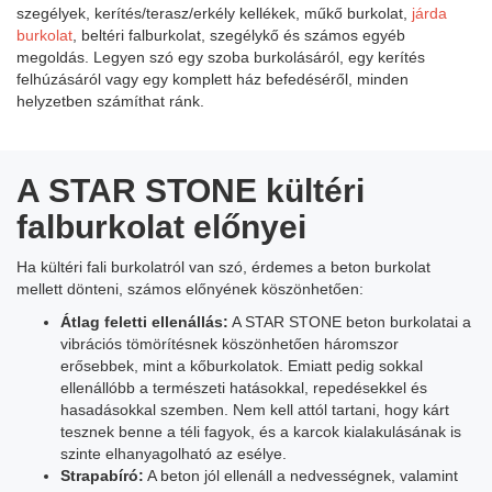
szegélyek, kerítés/terasz/erkély kellékek, műkő burkolat,
járda
burkolat
, beltéri falburkolat, szegélykő és számos egyéb
megoldás. Legyen szó egy szoba burkolásáról, egy kerítés
felhúzásáról vagy egy komplett ház befedéséről, minden
helyzetben számíthat ránk.
A STAR STONE kültéri
falburkolat előnyei
Ha kültéri fali burkolatról van szó, érdemes a beton burkolat
mellett dönteni, számos előnyének köszönhetően:
Átlag feletti ellenállás:
A STAR STONE beton burkolatai a
vibrációs tömörítésnek köszönhetően háromszor
erősebbek, mint a kőburkolatok. Emiatt pedig sokkal
ellenállóbb a természeti hatásokkal, repedésekkel és
hasadásokkal szemben. Nem kell attól tartani, hogy kárt
tesznek benne a téli fagyok, és a karcok kialakulásának is
szinte elhanyagolható az esélye.
Strapabíró:
A beton jól ellenáll a nedvességnek, valamint