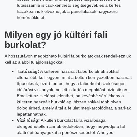
fűtésszámla is csökkenthető segítségével, és a kertes
házakban is kiélvezhetjük a panellakások nagyszerű
hőmérsékletét.
Milyen egy jó kültéri fali
burkolat?
A hosszútávon megbízható kültéri falburkolatoknak rendelkezniük
kell az alábbi tulajdonságokkal:
Tartósság:
A kültéren használt falburkolatnak sokkal
ellenállóbb kell legyen, mint a beltéri környezetben használt
típusoknak, ezért fontos, hogy a falburkolat szélsőséges
időjárási viszonyok mellett is tartós megoldást biztosítson.
Emellett az is előnyt jelenthet, ha kevésbé sérülékeny a
kültéren használt burkolólap, hiszen sokkal több olyan
dolog érheti, amely által a felület megkarcolódhat, a sarkak
lepattanhatnak.
Vízállóság:
A kültéri burkolat falra vízállósága
elengedhetetlen annak érdekében, hogy megvédje a fal
alatti építőanyagokat a penészesedéstől. A helyes