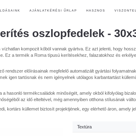
LDÁSAINK
AJÁNLATKÉRÉSI ŰRLAP
HASZNOS
VISZONTE
rítés oszlopfedelek - 30
ízhatlan kompozit kőböl vannak gyártva. Ez azt jelenti, hogy hossz
. Ez a termék a Roma típusú kerítésekhez, falazatokhoz és erkélyek
ő rendszer előírásainak megfelelő automatizált gyártási folyamatn
ek igen tartósnak és nem igényelnek utólagos karbantartást küllemü
a a hasonló termékcsaládok minőségét, amely okból kifolyólag bizal
őségéből az idő elteltével, még amennyiben otthona stílusának változ
, kortárs küllemet biztosít projektjének, egy elérhető áron, amely j
Textúra