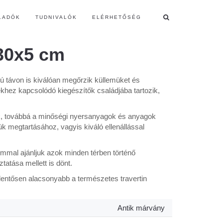
LADÓK
TUDNIVALÓK
ELÉRHETŐSÉG
x30x5 cm
ú távon is kiválóan megőrzik küllemüket és
hez kapcsolódó kiegészítők családjába tartozik,
ak, továbbá a minőségi nyersanyagok és anyagok
k megtartásához, vagyis kiváló ellenállással
ommal ajánljuk azok minden térben történő
tatása mellett is dönt.
elentősen alacsonyabb a természetes travertin
Antik márvány