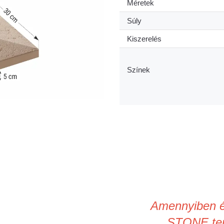
Méretek
Súly
Kiszerelés
Színek
Amennyiben é
STONE ter