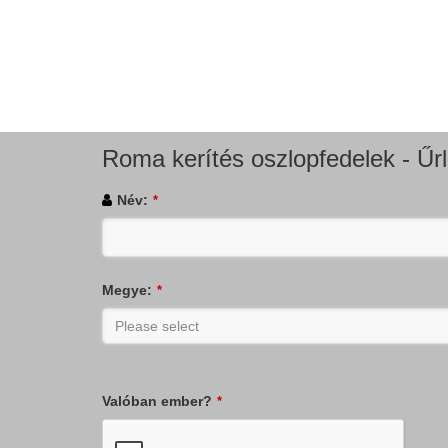
Roma kerítés oszlopfedelek - Űr
Név:
*
Megye:
*
Valóban ember?
*