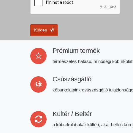
Küldés
This
field
Prémium termék
should
be
természetes hatású, minőségi kőburkolat
left
blank
Csúszásgátló
kőburkolataink csúszásgátló tulajdonság
Kültér / Beltér
a kőburkolat akár kültéri, akár beltéri kö