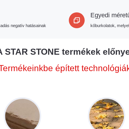
Egyedi méretű
lvadás negatív hatásainak
kőburkolatok, melye
A STAR STONE termékek előnye
Termékeinkbe épített technológiá