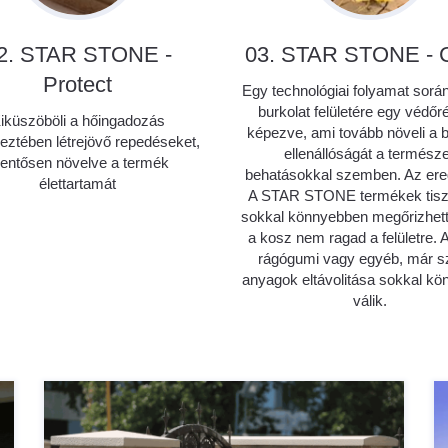
2. STAR STONE -
03. STAR STONE - 
Protect
Egy technológiai folyamat során
burkolat felületére egy védőr
iküszöböli a hőingadozás
képezve, ami tovább növeli a b
eztében létrejövő repedéseket,
ellenállóságát a természe
lentősen növelve a termék
behatásokkal szemben. Az er
élettartamát
A STAR STONE termékek tisz
sokkal könnyebben megőrizhett
a kosz nem ragad a felületre. A
rágógumi vagy egyéb, már s
anyagok eltávolitása sokkal k
válik.