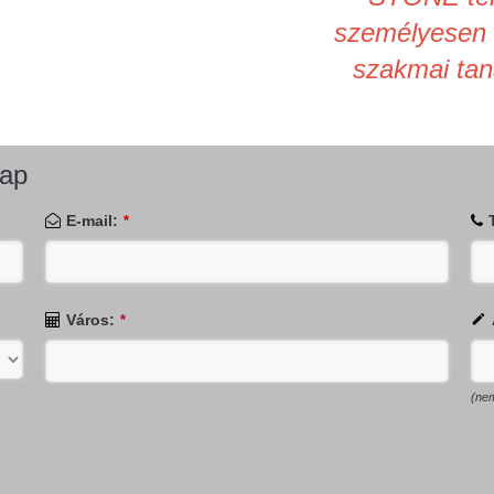
személyesen 
szakmai tan
lap
E-mail:
*
Város:
*
(ne