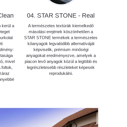
Clean
04. STAR STONE - Real
 kerül a
A természetes textúrák kiemelkedő
éteget
másolási erejének köszönhetően a
urkolat
STAR STONE termékek a természetes
ti
kőanyagok legvalódibb alternatíváját
edmény:
képviselik, prémium minőségi
tasága
anyagokat eredményezve, amelyek a
ő, mivel
piacon levő anyagok közül a legtöbb és
 foltok,
legrészletesebb részleteket képesek
záraz
reprodukálni.
önnyebbé