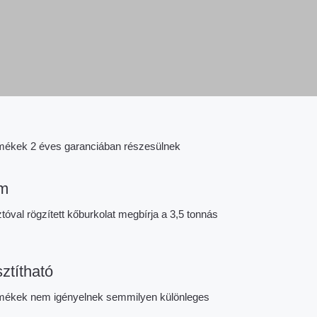
ékek 2 éves garanciában részesülnek
om
tóval rögzített kőburkolat megbírja a 3,5 tonnás
ztítható
ékek nem igényelnek semmilyen különleges