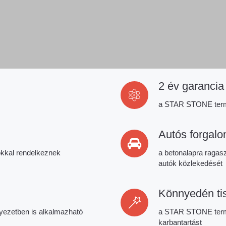
2 év garancia
a STAR STONE term
Autós forgal
okkal rendelkeznek
a betonalapra ragasz
autók közlekedését
Könnyedén tis
rnyezetben is alkalmazható
a STAR STONE term
karbantartást