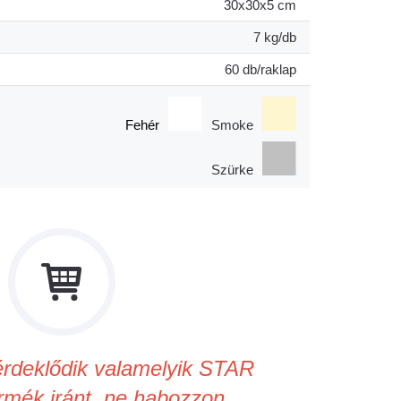
30x30x5 cm
7 kg/db
60 db/raklap
Fehér
Smoke
Szürke
rdeklődik valamelyik STAR
mék iránt, ne habozzon