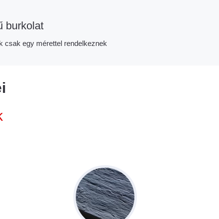
 burkolat
k csak egy mérettel rendelkeznek
i
k