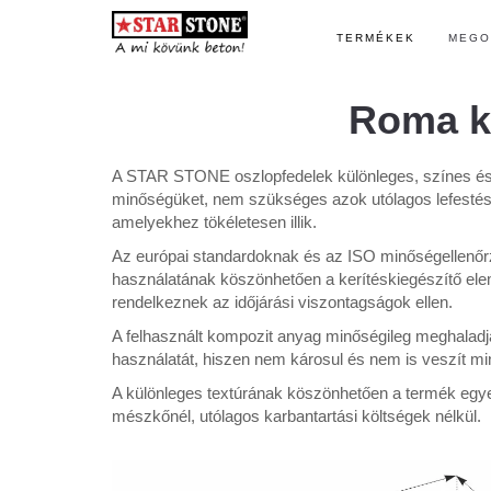
TERMÉKEK
MEGO
Roma ke
A STAR STONE oszlopfedelek különleges, színes és v
minőségüket, nem szükséges azok utólagos lefestése
amelyekhez tökéletesen illik.
Az európai standardoknak és az ISO minőségellenőrz
használatának köszönhetően a kerítéskiegészítő elem
rendelkeznek az időjárási viszontagságok ellen.
A felhasznált kompozit anyag minőségileg meghaladj
használatát, hiszen nem károsul és nem is veszít min
A különleges textúrának köszönhetően a termék egyedi
mészkőnél, utólagos karbantartási költségek nélkül.