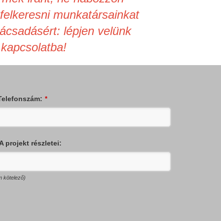
felkeresni munkatársainkat
ácsadásért: lépjen velünk
kapcsolatba!
Telefonszám:
*
A projekt részletei:
m kötelező)