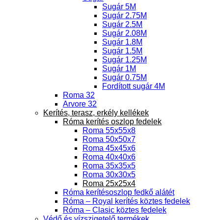
Sugár 5M
Sugár 2.75M
Sugár 2.5M
Sugár 2.08M
Sugár 1.8M
Sugár 1.5M
Sugár 1.25M
Sugár 1M
Sugár 0.75M
Fordított sugár 4M
Roma 32
Arvore 32
Kerítés, terasz, erkély kellékek
Róma kerítés oszlop fedelek
Roma 55x55x8
Roma 50x50x7
Roma 45x45x6
Roma 40x40x6
Roma 35x35x5
Roma 30x30x5
Roma 25x25x4
Róma kerítésoszlop fedkő alátét
Róma – Royal kerítés köztes fedelek
Róma – Clasic köztes fedelek
Védő és vízszigetelő termékek