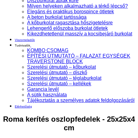
Díszburkolat ablak köré
Milyen helyeken alkalmazható a térkő lépcső?
Elegáns és praktikus borospince ötletek
A beton burkolat tartóssága
A kőburkolat ragasztása hőszigetelésre
Lehengerlő előszoba burkolat ötletek
Kikezdhetetlenül masszív a kocsibejáró burkolat
Viszonteladók
Tudnivalók
KOMBO CSOMAG
ÉPÍTÉSI ÚTMUTATÓ – FALAZAT EGYSÉGEK
TRAVERSTONE BLOCK
Szerelési útmutató – kőburkolat
Szerelési útmutató – díszkő
Szerelési útmutató – téglaburkolat
Szerelési útmutató – kellékek
Garancia levél
A sütik használata
Tájékoztatás a személyes adatok feldolgozásáról
Elérhetőség
Roma kerítés oszlopfedelek - 25x25x4
cm