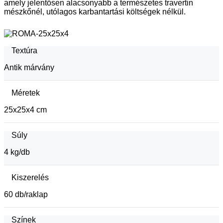
amely jelentősen alacsonyabb a természetes travertin
mészkőnél, utólagos karbantartási költségek nélkül.
Textúra
Antik márvány
Méretek
25x25x4 cm
Súly
4 kg/db
Kiszerelés
60 db/raklap
Színek