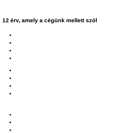
12 érv, amely a cégünk mellett szól
Gyártósor
Ingyenes felmérés
Ingyenes minták
100% a minőség garanciája
2 év garancia!
Gyártók vagyunk!
Rövid szállítási határidők
ISO-14001 és ISO-9001
Széles termékskála
Segítség a választásban
Forgalmazási hálózat