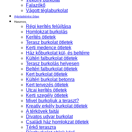
Falazókő
Vágott téglaburkolat
Ajánlatkérési űrlap
Hasznos
Régi kerítés felújítása
Homlokzat burkolás
Kerítés ötletek
Terasz burkolat ötletek
Kerti medence ötletek
Ház kőburkolat kül- és beltérre
Kültéri falburkolat ötletek
Terasz burkolás helyesen
Beltéri falburkolat ötletek
Kert burkolat ötletek
Kültéri burkolat betonra
Kert tervezés ötletek
Utcai kerítés ötletek
Kerti szegély ötletek
Mivel burkoljuk a teraszt?
Kreatív erkély burkolat ötletek
A térkövek fajtái
Divatos udvar burkolat
Családi ház homlokzat ötletek
Térkő teraszra