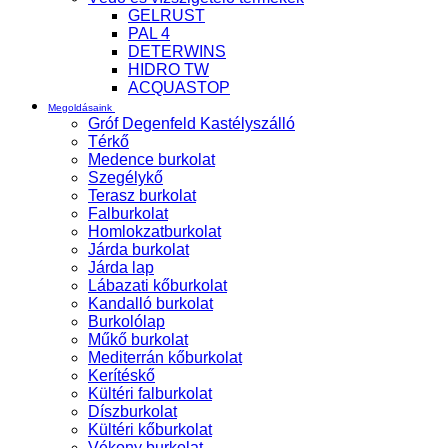
GELRUST
PAL 4
DETERWINS
HIDRO TW
ACQUASTOP
Megoldásaink
Gróf Degenfeld Kastélyszálló
Térkő
Medence burkolat
Szegélykő
Terasz burkolat
Falburkolat
Homlokzatburkolat
Járda burkolat
Járda lap
Lábazati kőburkolat
Kandalló burkolat
Burkolólap
Műkő burkolat
Mediterrán kőburkolat
Kerítéskő
Kültéri falburkolat
Díszburkolat
Kültéri kőburkolat
Vékony burkolat