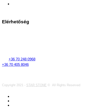
Szállítás az egész ország területén
Elérhetőség
KÖZPONTI SZÉKHELY, GYÁRTÁS ÉS MINTAKERT
417345 - Nojorid 570, Nagyvárad
Bihar megye, ROMÁNIA
Ügyfélszolgálat
Tel:
+36 70 248 0968
+36 70 405 8046
Copyright 2021 -
STAR STONE
© All Rights Reserved