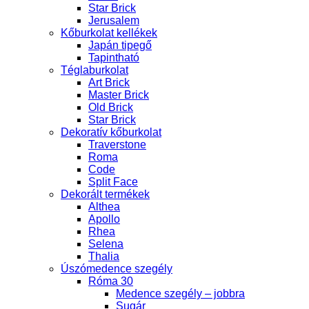
Star Brick
Jerusalem
Kőburkolat kellékek
Japán tipegő
Tapintható
Téglaburkolat
Art Brick
Master Brick
Old Brick
Star Brick
Dekoratív kőburkolat
Traverstone
Roma
Code
Split Face
Dekorált termékek
Althea
Apollo
Rhea
Selena
Thalia
Úszómedence szegély
Róma 30
Medence szegély – jobbra
Sugár