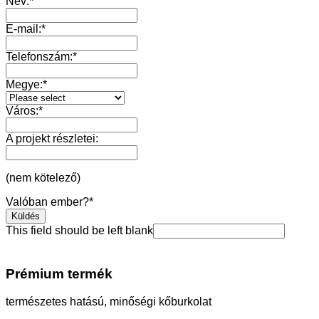
Név:
*
E-mail:
*
Telefonszám:
*
Megye:
*
Város:
*
A projekt részletei:
(nem kötelező)
Valóban ember?
*
Küldés
This field should be left blank
Prémium termék
természetes hatású, minőségi kőburkolat