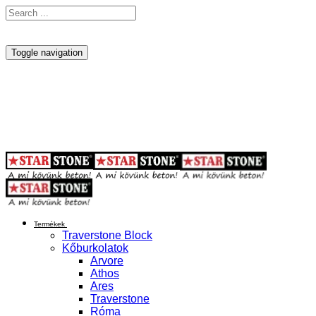
Toggle navigation
Termékek
Traverstone Block
Kőburkolatok
Arvore
Athos
Ares
Traverstone
Róma