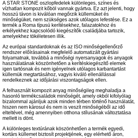
A STAR STONE oszlopfedelek különleges, színes és
vízhatlan kompozit kőböl vannak gyártva. Ez azt jelenti, hogy
hosszú távon is kiválóan megőrzik küllemüket és
minőségüket, nem szükséges azok utólagos lefestése. Ez a
termék a Roma típusú kerítésekhez, falazatokhoz és
erkélyekhez kapcsolódó kiegészítők családjába tartozik,
amelyekhez tökéletesen illik.
Az európai standardoknak és az ISO minőségellenőrző
rendszer előírásainak megfelelő automatizált gyártási
folyamatnak, továbbá a minőségi nyersanyagok és anyagok
használatának köszönhetően a kerítéskiegészítő elemek
igen tartósnak és nem igényelnek utólagos karbantartást
küllemük megtartásához, vagyis kiváló ellenállással
rendelkeznek az időjárási viszontagságok ellen.
A felhasznált kompozit anyag minőségileg meghaladja a
hasonló termékcsaládok minőségét, amely okból kifolyólag
bizalommal ajánljuk azok minden térben történő használatát,
hiszen nem károsul és nem is veszít minőségéből az idő
elteltével, még amennyiben otthona stílusának változtatása
mellett is dönt.
A különleges textúrának köszönhetően a termék egyedi,
kortárs küllemet biztosít projektjének, egy elérhető áron,