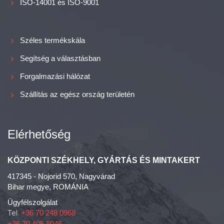
ISO-14001 és ISO-9001
Széles termékskála
Segítség a választásban
Forgalmazási hálózat
Szállítás az egész ország területén
Elérhetőség
KÖZPONTI SZÉKHELY, GYÁRTÁS ÉS MINTAKERT
417345 - Nojorid 570, Nagyvárad
Bihar megye, ROMÁNIA
Ügyfélszolgálat
Tel:
+36 70 248 0968
+36 70 405 8046