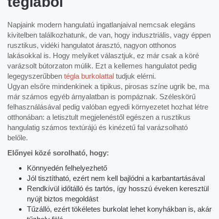
téglából
Napjaink modern hangulatú ingatlanjaival nemcsak elegáns
kivitelben találkozhatunk, de van, hogy indusztriális, vagy éppen
rusztikus, vidéki hangulatot árasztó, nagyon otthonos
lakásokkal is. Hogy melyiket választjuk, ez már csak a köré
varázsolt bútorzaton múlik. Ezt a kellemes hangulatot pedig
legegyszerűbben
tégla burkolattal
tudjuk elérni.
Ugyan elsőre mindenkinek a tipikus, pirosas színe ugrik be, ma
már számos egyéb árnyalatban is pompáznak. Széleskörű
felhasználásával pedig valóban egyedi környezetet hozhat létre
otthonában: a letisztult megjelenéstől egészen a rusztikus
hangulatig számos textúrájú és kinézetű fal varázsolható
belőle.
Előnyei közé sorolható, hogy:
Könnyedén felhelyezhető
Jól tisztítható, ezért nem kell bajlódni a karbantartásával
Rendkívül időtálló és tartós, így hosszú éveken keresztül
nyújt biztos megoldást
Tűzálló, ezért tökéletes burkolat lehet konyhákban is, akár