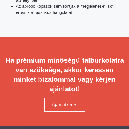
tűzhely fölé
Az apróbb kopások sem rontják a megjelenését, sőt
erősítik a rusztikus hangulatát
Ha prémium minőségű falburkolatra
van szüksége, akkor keressen
minket bizalommal vagy kérjen
ajánlatot!
Ajánlatkérés