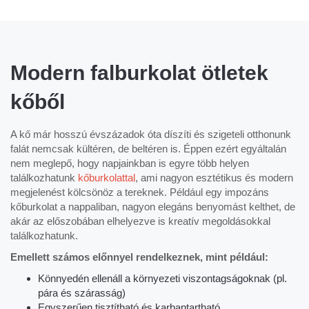
Modern falburkolat ötletek
kőből
A kő már hosszú évszázadok óta díszíti és szigeteli otthonunk
falát nemcsak kültéren, de beltéren is. Éppen ezért egyáltalán
nem meglepő, hogy napjainkban is egyre több helyen
találkozhatunk
kőburkolattal
, ami nagyon esztétikus és modern
megjelenést kölcsönöz a tereknek. Például egy impozáns
kőburkolat a nappaliban, nagyon elegáns benyomást kelthet, de
akár az előszobában elhelyezve is kreatív megoldásokkal
találkozhatunk.
Emellett számos előnnyel rendelkeznek, mint például:
Könnyedén ellenáll a környezeti viszontagságoknak (pl.
pára és szárasság)
Egyszerűen tisztítható és karbantartható