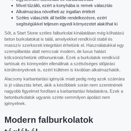
Mivel tűzálló, ezért a konyhába is remek választás
Alkalmazása növelheti az ingatlan értékét
Széles választék áll belőle rendelkezésre, ezért
segítségükkel teljesen egyedi környezetet alakíthat ki
Sőt, a Start Stone széles falburkolat kínálatában még kőhatású
beton burkolatokat is talál, amelyekkel rendkívül stabil és
masszív szerkezeti integritást érhetünk el. Használatukkal egy
szempillantás alatt nemcsak modern, de luxus hatást
kölcsönözhetünk otthonunknak. Ezek a burkolatok rendkívül
tartósak és könnyedén ellenállnak a szélsőséges időjárási
körülményeknek is, ezért kültéren is kiválóan alkalmazhatók.
Alacsony karbantartási igényük miatt pedig még azok számára
is jó választás lehet, akik a későbbiek során nem szeretnének
nagyobb figyelmet fordítani a karbantartási feladatokra. Ezek a
betonburkolatok ugyanis szinte semmilyen ápolást nem
igényelnek.
Modern falburkolatok