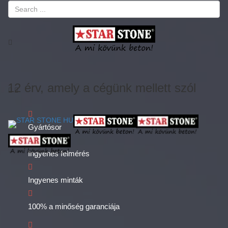
Toggle
12 érv, amely a cégünk mellett szól
Gyártósor
Ingyenes felmérés
Ingyenes minták
100% a minőség garanciája